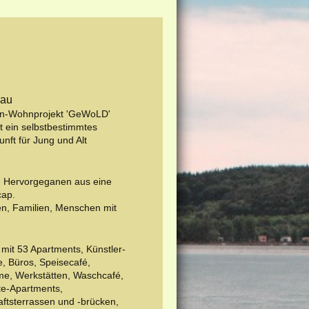
dau
en-Wohnprojekt 'GeWoLD'
t ein selbstbestimmtes
ft für Jung und Alt
e. Hervorgeganen aus eine
cap.
en, Familien, Menschen mit
it 53 Apartments, Künstler-
e, Büros, Speisecafé,
e, Werkstätten, Waschcafé,
e-Apartments,
tsterrassen und -brücken,