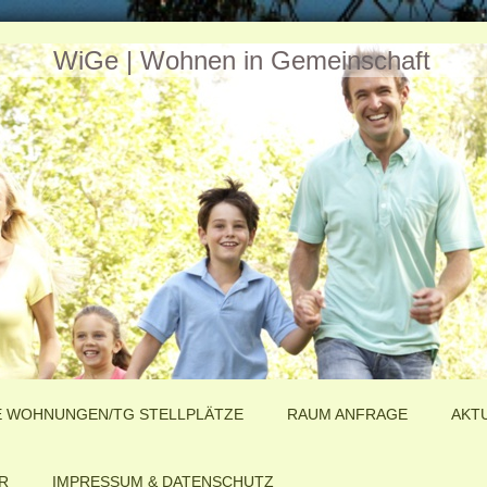
WiGe | Wohnen in Gemeinschaft
E WOHNUNGEN/TG STELLPLÄTZE
RAUM ANFRAGE
AKT
R
IMPRESSUM & DATENSCHUTZ