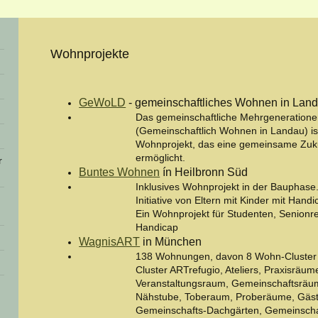
Wohnprojekte
GeWoLD
- gemeinschaftliches Wohnen in Lan
Das gemeinschaftliche Mehrgeneration
(Gemeinschaftlich Wohnen in Landau) is
Wohnprojekt, das eine gemeinsame Zukun
ermöglicht.
r
Buntes Wohnen
ín Heilbronn Süd
Inklusives Wohnprojekt in der Bauphas
Initiative von Eltern mit Kinder mit Handi
Ein Wohnprojekt für Studenten, Senionr
Handicap
WagnisART
in München
138 Wohnungen, davon 8 Wohn-Cluster m
Cluster ARTrefugio, Ateliers, Praxisräum
Veranstaltungsraum, Gemeinschaftsräum
Nähstube, Toberaum, Proberäume, Gäst
Gemeinschafts-Dachgärten, Gemeinschaf